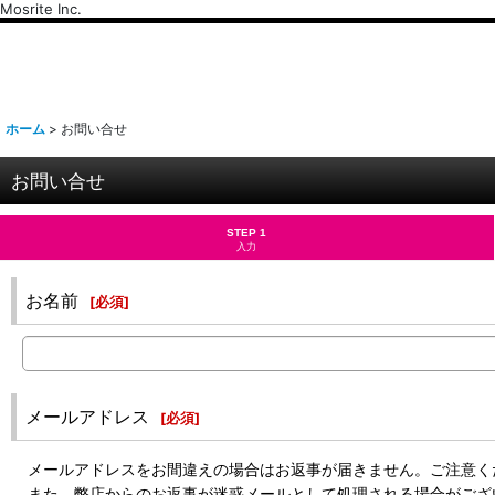
Mosrite Inc.
ホーム
>
お問い合せ
お問い合せ
STEP 1
入力
お名前
[
必須
]
メールアドレス
[
必須
]
メールアドレスをお間違えの場合はお返事が届きません。ご注意く
また、弊店からのお返事が迷惑メールとして処理される場合がござ