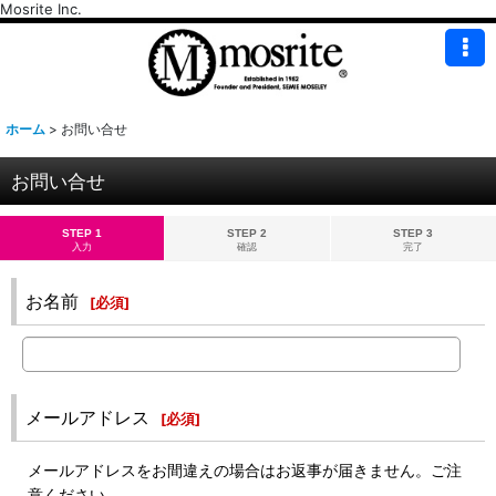
Mosrite Inc.
ホーム
>
お問い合せ
お問い合せ
STEP 1
STEP 2
STEP 3
入力
確認
完了
お名前
[
必須
]
メールアドレス
[
必須
]
メールアドレスをお間違えの場合はお返事が届きません。ご注
意ください。