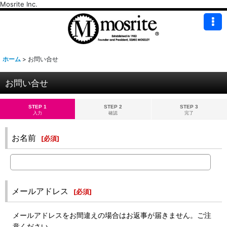
Mosrite Inc.
ホーム
>
お問い合せ
お問い合せ
STEP 1
STEP 2
STEP 3
入力
確認
完了
お名前
[
必須
]
メールアドレス
[
必須
]
メールアドレスをお間違えの場合はお返事が届きません。ご注
意ください。