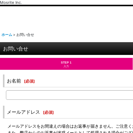
Mosrite Inc.
ホーム
>
お問い合せ
お問い合せ
STEP 1
入力
お名前
[
必須
]
メールアドレス
[
必須
]
メールアドレスをお間違えの場合はお返事が届きません。ご注意く
また、弊店からのお返事が迷惑メールとして処理される場合がござ