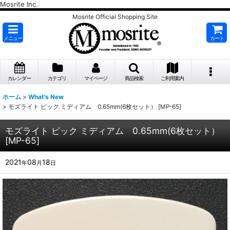
Mosrite Inc.
Mosrite Official Shopping Site
メニュー
カート
カレンダー
カテゴリ
マイページ
商品検索
ご利用案内
ホーム
>
What's New
>
モズライト ピック ミディアム 0.65mm(6枚セット） [MP-65]
モズライト ピック ミディアム 0.65mm(6枚セット）
[MP-65]
2021
08
18
年
月
日