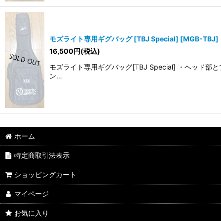
モズライト専用ギグバッグ [TBJ Special]
[
MGB-TBJ
]
16,500
円
(税込)
モズライト専用ギグバッグ[TBJ Special] ・
ン…
ホーム
特定商取引法表示
ショッピングカート
マイページ
お気に入り