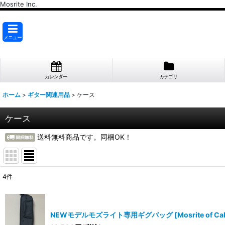
Mosrite Inc.
メニュー
カレンダー
カテゴリ
ホーム
>
ギター関連用品
>
ケース
ケース
送料無料商品です。同梱OK！
4
件
表示数
:
並び順
:
NEWモデルモズライト専用ギグバッグ [Mosrite of Calif