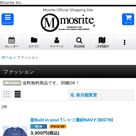
Mosrite Inc.
Mosrite Official Shopping Site
メニュー
カート
カレンダー
カテゴリ
マイページ
商品検索
ご利用案内
ホーム
>
ファッション
ファッション
送料無料商品です。同梱OK！
表示順変更
閉じる
2
件
表示数
:
新Built in soul Tシャツ濃紺NAVY
[
BISTN
]
並び順
:
3,300
円
(税込)