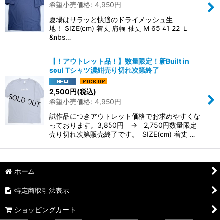
希望小売価格
:
4,950
円
絞り込む
夏場はサラッと快適のドライメッシュ生
地！ SIZE(cm) 着丈 肩幅 袖丈 M 65 41 22 Ｌ
&nbs…
【！アウトレット品！】数量限定！新Built in
soul Tシャツ濃紺売り切れ次第終了
2,500
円
(税込)
希望小売価格
:
4,950
円
試作品につきアウトレット価格でお求めやすくな
っております。3,850円 → 2,750円数量限定
売り切れ次第販売終了です。 SIZE(cm) 着丈 …
ホーム
特定商取引法表示
ショッピングカート