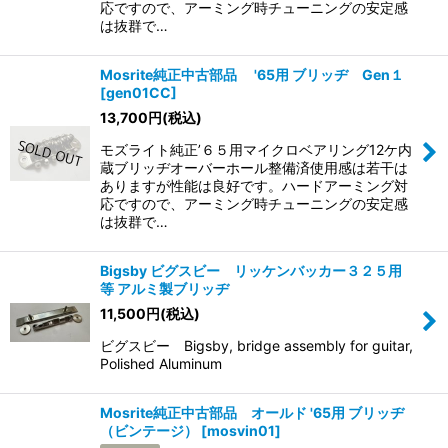
応ですので、アーミング時チューニングの安定感
は抜群で…
Mosrite純正中古部品 '65用 ブリッヂ Gen１
[
gen01CC
]
13,700
円
(税込)
モズライト純正’６５用マイクロベアリング12ケ内
蔵ブリッヂオーバーホール整備済使用感は若干は
ありますが性能は良好です。ハードアーミング対
応ですので、アーミング時チューニングの安定感
は抜群で…
Bigsby ビグスビー リッケンバッカー３２５用
等 アルミ製ブリッヂ
11,500
円
(税込)
ビグスビー Bigsby, bridge assembly for guitar,
Polished Aluminum
Mosrite純正中古部品 オールド '65用 ブリッヂ
（ビンテージ）
[
mosvin01
]