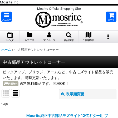
Mosrite Inc.
Mosrite Official Shopping Site
メニュー
カート
カレンダー
カテゴリ
マイページ
商品検索
ご利用案内
ホーム
>
中古部品アウトレットコーナー
中古部品アウトレットコーナー
ピックアップ、ブリッジ、アームなど、中古モズライト部品を販売
いたします。随時更新いたします。
送料無料商品です。同梱OK！
表示順変更
閉じる
14
件
表示数
:
Mosrite純正中古部品モズライト12弦ギター用 ブ