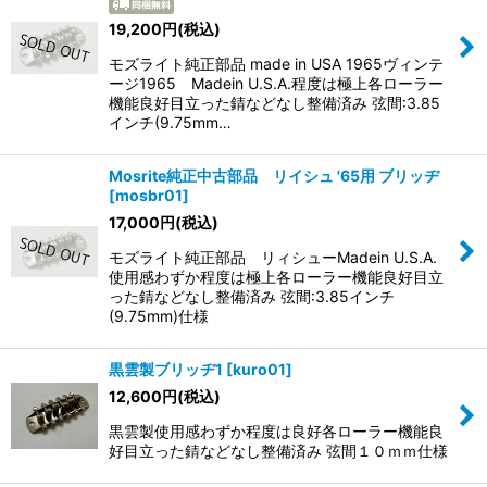
19,200
円
(税込)
モズライト純正部品 made in USA 1965ヴィンテ
ージ1965 Madein U.S.A.程度は極上各ローラー
機能良好目立った錆などなし整備済み 弦間:3.85
インチ(9.75mm…
Mosrite純正中古部品 リイシュ '65用 ブリッヂ
[
mosbr01
]
17,000
円
(税込)
モズライト純正部品 リィシューMadein U.S.A.
使用感わずか程度は極上各ローラー機能良好目立
った錆などなし整備済み 弦間:3.85インチ
(9.75mm)仕様
黒雲製ブリッヂ1
[
kuro01
]
12,600
円
(税込)
黒雲製使用感わずか程度は良好各ローラー機能良
好目立った錆などなし整備済み 弦間１０ｍｍ仕様