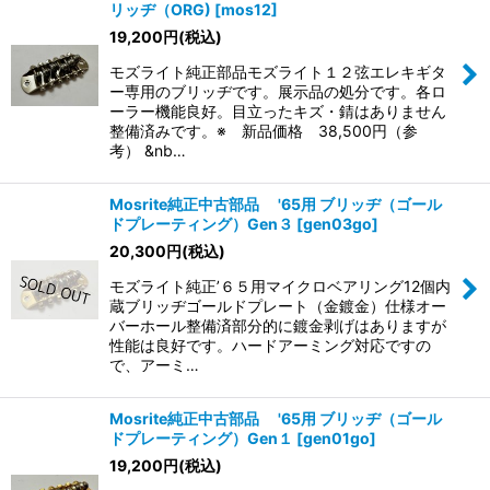
リッヂ（ORG)
[
mos12
]
並び順
:
19,200
円
(税込)
モズライト純正部品モズライト１２弦エレキギタ
絞り込む
ー専用のブリッヂです。展示品の処分です。各ロ
ーラー機能良好。目立ったキズ・錆はありません
整備済みです。※ 新品価格 38,500円（参
考） &nb…
Mosrite純正中古部品 '65用 ブリッヂ（ゴール
ドプレーティング）Gen３
[
gen03go
]
20,300
円
(税込)
モズライト純正’６５用マイクロベアリング12個内
蔵ブリッヂゴールドプレート（金鍍金）仕様オー
バーホール整備済部分的に鍍金剥げはありますが
性能は良好です。ハードアーミング対応ですの
で、アーミ…
Mosrite純正中古部品 '65用 ブリッヂ（ゴール
ドプレーティング）Gen１
[
gen01go
]
19,200
円
(税込)