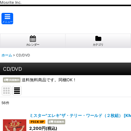
Mosrite Inc.
メニュー
カレンダー
カテゴリ
ホーム
>
CD/DVD
CD/DVD
送料無料商品です。同梱OK！
56
件
表示数
:
ミスター"エレキ"ザ・テリー・ワールド（２枚組）
[
KM
並び順
:
2,200
円
(税込)