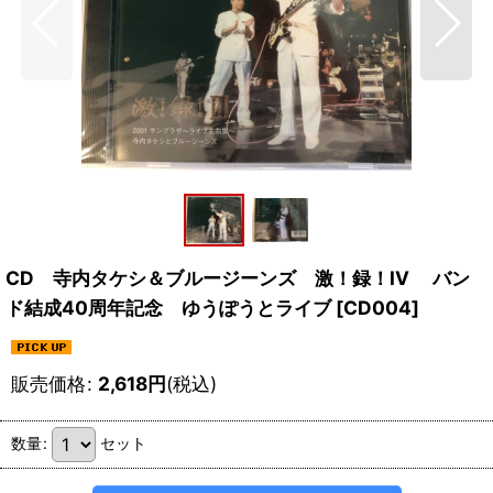
CD 寺内タケシ＆ブルージーンズ 激！録！IV バン
ド結成40周年記念 ゆうぽうとライブ
[
CD004
]
販売価格
:
2,618
円
(税込)
数量
:
セット