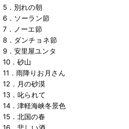
5．別れの朝
6．ソーラン節
7．ノーエ節
8．ダンチョネ節
9．安里屋ユンタ
10．砂山
11．雨降りお月さん
12．月の砂漠
13．叱られて
14．津軽海峡冬景色
15．北国の春
16．悲しい酒