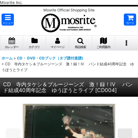
Mosrite Inc.
Mosrite Official Shopping Site
メニュー
カート
カレンダー
カテゴリ
マイページ
商品検索
ご利用案内
ホーム
>
CD・ DVD・CDブック（タブ譜付楽譜)
>
CD 寺内タケシ＆ブルージーンズ 激！録！IV バンド結成40周年記念 ゆ
うぽうとライブ
CD 寺内タケシ＆ブルージーンズ 激！録！IV バン
ド結成40周年記念 ゆうぽうとライブ
[
CD004
]