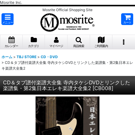
Mosrite Inc.
Mosrite Official Shopping Site
メニュー
カート
カレンダー
カテゴリ
マイページ
商品検索
ご利用案内
ホーム
>
TBJ STORE
>
CD・DVD
>
CD＆タブ譜付楽譜大全集 寺内タケシDVDとリンクした楽譜集・第2集日本エレ
キ楽譜大全集2
CD＆タブ譜付楽譜大全集 寺内タケシDVDとリンクした
楽譜集・第2集日本エレキ楽譜大全集2
[
CB008
]