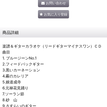
お問い合わせ
お気に入り登録
商品詳細
楽譜＆ギターカラオケ（リードギターマイナスワン）ＣＤ
曲目
1. ブルージーンNo.1
2.フィードバックギター
3.黒いカーネーション
4.霧のカレリア
5.娘道成寺
6.元禄花見踊り
7.ソーラン節
8.砂 山
9.さすらいのギター