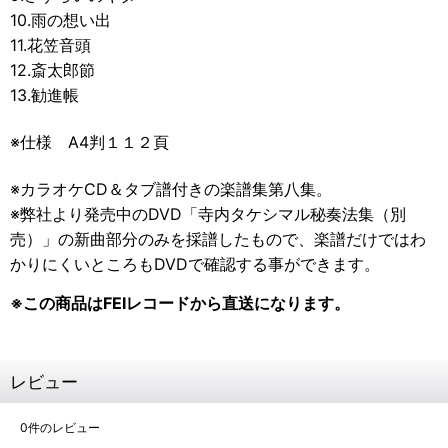
10.雨の想い出
11.花笠音頭
12.斎太郎節
13.勧進帳
※仕様 A4判１１２頁
※カラオケCD＆タブ譜付きの楽譜集第八集。
※弊社より発売中のDVD「寺内タケシマル秘奏法集（別
売）」の
新曲部分のみを採譜したもので、楽譜だけではわ
かりにくいところもDVDで確認する事ができます。
※この商品はFEIレコードから直送になります。
レビュー
0
件のレビュー