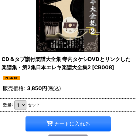
CD＆タブ譜付楽譜大全集 寺内タケシDVDとリンクした
楽譜集・第2集日本エレキ楽譜大全集2
[
CB008
]
販売価格
:
3,850
円
(税込)
数量
:
セット
カートに入れる