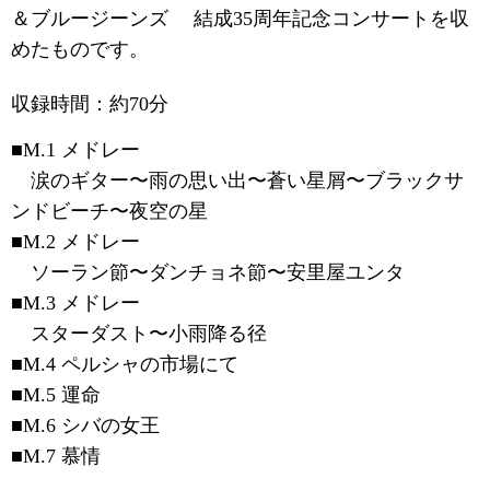
＆ブルージーンズ 結成35周年記念コンサートを収
めたものです。
収録時間：約70分
■M.1 メドレー
涙のギター〜雨の思い出〜蒼い星屑〜ブラックサ
ンドビーチ〜夜空の星
■M.2 メドレー
ソーラン節〜ダンチョネ節〜安里屋ユンタ
■M.3 メドレー
スターダスト〜小雨降る径
■M.4 ペルシャの市場にて
■M.5 運命
■M.6 シバの女王
■M.7 慕情