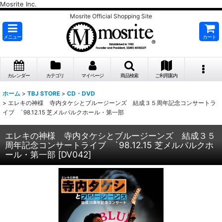
Mosrite Inc.
Mosrite Official Shopping Site
メニュー
カート
カレンダー
カテゴリ
マイページ
商品検索
ご利用案内
ホーム
>
TBJ STORE
>
CD・DVD
>
エレキの神様 寺内タケシとブルージーンズ 結成３５周年記念コンサートラ
イブ `98.12.15 芝メルパルクホール・第一部
エレキの神様 寺内タケシとブルージーンズ 結成３５
周年記念コンサートライブ `98.12.15 芝メルパルクホ
ール・第一部
[
DV042
]