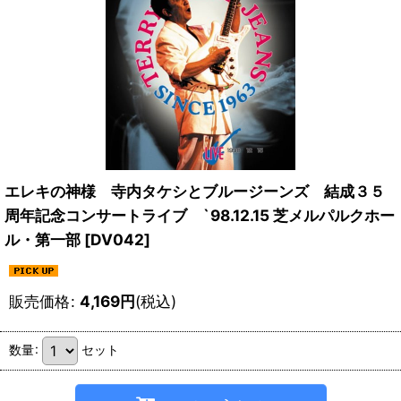
エレキの神様 寺内タケシとブルージーンズ 結成３５
周年記念コンサートライブ `98.12.15 芝メルパルクホー
ル・第一部
[
DV042
]
販売価格
:
4,169
円
(税込)
数量
:
セット