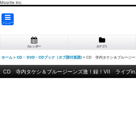
Mosrite Inc.
メニュー
カレンダー
カテゴリ
ホーム
>
CD・ DVD・CDブック（タブ譜付楽譜)
>
CD 寺内タケシ＆ブルージーン
CD 寺内タケシ＆ブルージーンズ激！録！VII ライブin