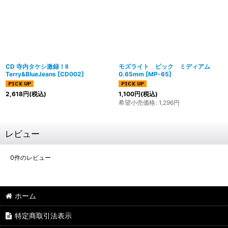
CD 寺内タケシ激録！II
モズライト ピック ミディアム
Terry&BlueJeans
[
CD002
]
0.65mm
[
MP-65
]
2,618
円
(税込)
1,100
円
(税込)
希望小売価格
:
1,296
円
レビュー
0
件のレビュー
ホーム
特定商取引法表示