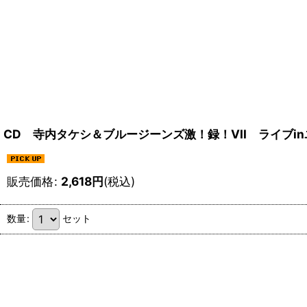
CD 寺内タケシ＆ブルージーンズ激！録！VII ライブin
販売価格
:
2,618
円
(税込)
数量
:
セット