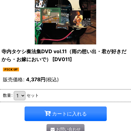
寺内タケシ奏法集DVD vol.11（雨の想い出・君が好きだ
から・お嫁においで）
[
DV011
]
販売価格
:
4,378
円
(税込)
数量
:
セット
カートに入れる
お問い合わせ