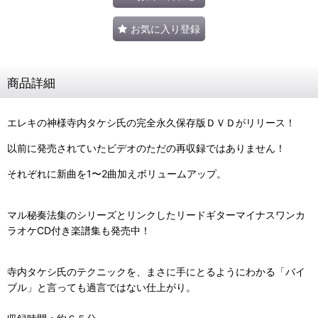
お気に入り登録
商品詳細
エレキの神様寺内タケシ氏の完全永久保存版ＤＶＤがリリース！
以前に発売されていたビデオのただの再収録ではありません！
それぞれに新曲を1〜2曲加えボリュームアップ。
マル秘奏法集のシリーズとリンクしたリードギターマイナスワンカ
ラオケCD付き楽譜集も発売中！
寺内タケシ氏のテクニックを、まさに手にとるようにわかる「バイ
ブル」と言っても過言ではない仕上がり。