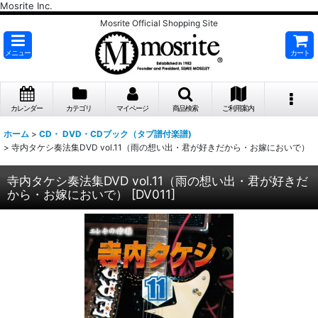
Mosrite Inc.
Mosrite Official Shopping Site
メニュー
カート
カレンダー
カテゴリ
マイページ
商品検索
ご利用案内
ホーム
>
CD・ DVD・CDブック（タブ譜付楽譜)
>
寺内タケシ奏法集DVD vol.11（雨の想い出・君が好きだから・お嫁においで）
寺内タケシ奏法集DVD vol.11（雨の想い出・君が好きだ
から・お嫁においで）
[
DV011
]