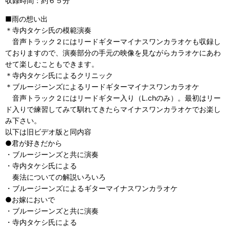
収録時間：約６５分
■雨の想い出
＊寺内タケシ氏の模範演奏
音声トラック２にはリードギターマイナスワンカラオケも収録し
ておりますので、演奏部分の手元の映像を見ながらカラオケにあわ
せて楽しむこともできます。
＊寺内タケシ氏によるクリニック
＊ブルージーンズによるリードギターマイナスワンカラオケ
音声トラック２にはリードギター入り（L.chのみ）。最初はリー
ド入りで練習してみて馴れてきたらマイナスワンカラオケでお楽し
み下さい。
以下は旧ビデオ版と同内容
●君が好きだから
・ブルージーンズと共に演奏
・寺内タケシ氏による
奏法についての解説いろいろ
・ブルージーンズによるギターマイナスワンカラオケ
●お嫁においで
・ブルージーンズと共に演奏
・寺内タケシ氏による