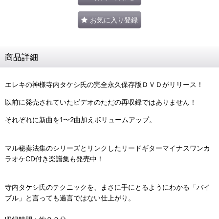
お気に入り登録
商品詳細
エレキの神様寺内タケシ氏の完全永久保存版ＤＶＤがリリース！
以前に発売されていたビデオのただの再収録ではありません！
それぞれに新曲を1〜2曲加えボリュームアップ。
マル秘奏法集のシリーズとリンクしたリードギターマイナスワンカ
ラオケCD付き楽譜集も発売中！
寺内タケシ氏のテクニックを、まさに手にとるようにわかる「バイ
ブル」と言っても過言ではない仕上がり。