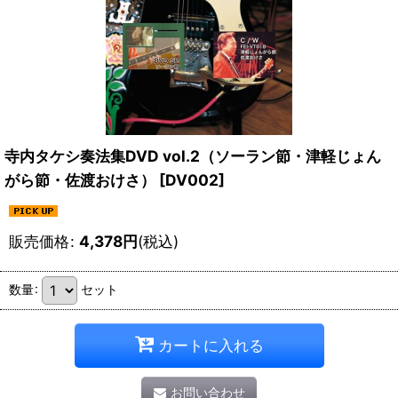
寺内タケシ奏法集DVD vol.2（ソーラン節・津軽じょん
がら節・佐渡おけさ）
[
DV002
]
販売価格
:
4,378
円
(税込)
数量
:
セット
カートに入れる
お問い合わせ