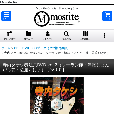
Mosrite Inc.
Mosrite Official Shopping Site
メニュー
カート
カレンダー
カテゴリ
マイページ
商品検索
ご利用案内
ホーム
>
CD・ DVD・CDブック（タブ譜付楽譜)
>
寺内タケシ奏法集DVD vol.2（ソーラン節・津軽じょんがら節・佐渡おけさ）
寺内タケシ奏法集DVD vol.2（ソーラン節・津軽じょん
がら節・佐渡おけさ）
[
DV002
]