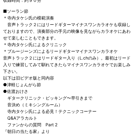
収録時間：約９０分
■ソーラン節
＊寺内タケシ氏の模範演奏
音声トラック２にはリードギターマイナスワンカラオケも収録し
ておりますので、演奏部分の手元の映像を見ながらカラオケにあわ
せて楽しむこともできます。
＊寺内タケシ氏によるクリニック
＊ブルージーンズによるリードギターマイナスワンカラオケ
音声トラック２にはリードギター入り（L.chのみ）。最初はリード
入りで練習してみて馴れてきたらマイナスワンカラオケでお楽しみ
下さい。
以下は旧ビデオ版と同内容
●津軽じょんがら節
●佐渡おけさ
ギタークリニック・ピッキング〜早引きまで
音決め（ミキシングルーム）
寺内タケシ氏による必見！テクニックコーナー
Q&Aアラカルト
ファンからの質問 Part 2
『朝日の当たる家』より