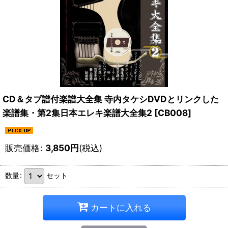
CD＆タブ譜付楽譜大全集 寺内タケシDVDとリンクした
楽譜集・第2集日本エレキ楽譜大全集2
[
CB008
]
販売価格
:
3,850
円
(税込)
数量
:
セット
カートに入れる