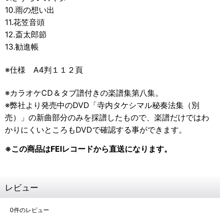
10.雨の想い出
11.花笠音頭
12.斎太郎節
13.勧進帳
※仕様 A4判１１２頁
※カラオケCD＆タブ譜付きの楽譜集第八集。
※弊社より発売中のDVD「寺内タケシマル秘奏法集（別
売）」の
新曲部分のみを採譜したもので、楽譜だけではわ
かりにくいところもDVDで確認する事ができます。
※この商品はFEIレコードから直送になります。
レビュー
0
件のレビュー