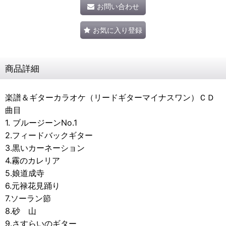
お問い合わせ
お気に入り登録
商品詳細
楽譜＆ギターカラオケ（リードギターマイナスワン）ＣＤ
曲目
1. ブルージーンNo.1
2.フィードバックギター
3.黒いカーネーション
4.霧のカレリア
5.娘道成寺
6.元禄花見踊り
7.ソーラン節
8.砂 山
9.さすらいのギター