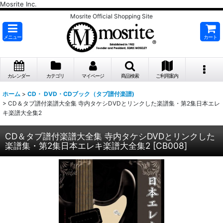
Mosrite Inc.
Mosrite Official Shopping Site
メニュー
カート
カレンダー
カテゴリ
マイページ
商品検索
ご利用案内
ホーム
>
CD・ DVD・CDブック（タブ譜付楽譜)
>
CD＆タブ譜付楽譜大全集 寺内タケシDVDとリンクした楽譜集・第2集日本エレ
キ楽譜大全集2
CD＆タブ譜付楽譜大全集 寺内タケシDVDとリンクした
楽譜集・第2集日本エレキ楽譜大全集2
[
CB008
]