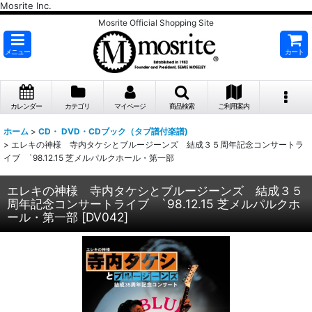
Mosrite Inc.
Mosrite Official Shopping Site
メニュー
カート
カレンダー
カテゴリ
マイページ
商品検索
ご利用案内
ホーム
>
CD・ DVD・CDブック（タブ譜付楽譜)
>
エレキの神様 寺内タケシとブルージーンズ 結成３５周年記念コンサートラ
イブ `98.12.15 芝メルパルクホール・第一部
エレキの神様 寺内タケシとブルージーンズ 結成３５
周年記念コンサートライブ `98.12.15 芝メルパルクホ
ール・第一部
[
DV042
]