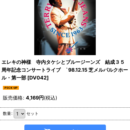
エレキの神様 寺内タケシとブルージーンズ 結成３５
周年記念コンサートライブ `98.12.15 芝メルパルクホー
ル・第一部
[
DV042
]
販売価格
:
4,169
円
(税込)
数量
:
セット