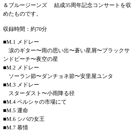
＆ブルージーンズ 結成35周年記念コンサートを収
めたものです。
収録時間：約70分
■M.1 メドレー
涙のギター〜雨の思い出〜蒼い星屑〜ブラックサ
ンドビーチ〜夜空の星
■M.2 メドレー
ソーラン節〜ダンチョネ節〜安里屋ユンタ
■M.3 メドレー
スターダスト〜小雨降る径
■M.4 ペルシャの市場にて
■M.5 運命
■M.6 シバの女王
■M.7 慕情