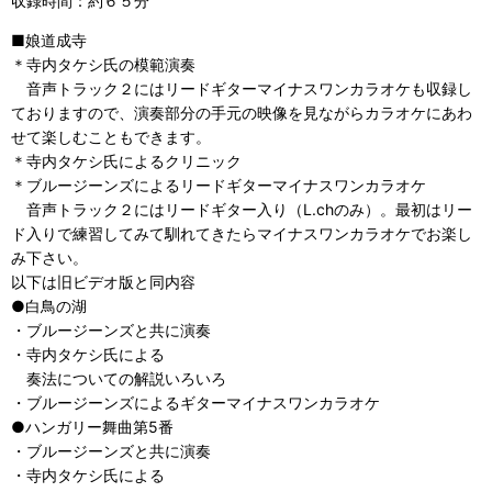
収録時間：約６５分
■娘道成寺
＊寺内タケシ氏の模範演奏
音声トラック２にはリードギターマイナスワンカラオケも収録し
ておりますので、演奏部分の手元の映像を見ながらカラオケにあわ
せて楽しむこともできます。
＊寺内タケシ氏によるクリニック
＊ブルージーンズによるリードギターマイナスワンカラオケ
音声トラック２にはリードギター入り（L.chのみ）。最初はリー
ド入りで練習してみて馴れてきたらマイナスワンカラオケでお楽し
み下さい。
以下は旧ビデオ版と同内容
●白鳥の湖
・ブルージーンズと共に演奏
・寺内タケシ氏による
奏法についての解説いろいろ
・ブルージーンズによるギターマイナスワンカラオケ
●ハンガリー舞曲第5番
・ブルージーンズと共に演奏
・寺内タケシ氏による