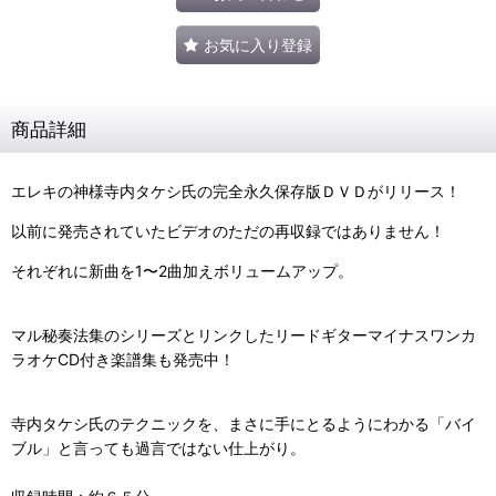
お気に入り登録
商品詳細
エレキの神様寺内タケシ氏の完全永久保存版ＤＶＤがリリース！
以前に発売されていたビデオのただの再収録ではありません！
それぞれに新曲を1〜2曲加えボリュームアップ。
マル秘奏法集のシリーズとリンクしたリードギターマイナスワンカ
ラオケCD付き楽譜集も発売中！
寺内タケシ氏のテクニックを、まさに手にとるようにわかる「バイ
ブル」と言っても過言ではない仕上がり。