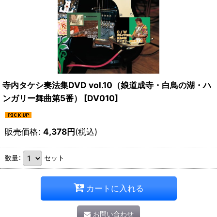
寺内タケシ奏法集DVD vol.10（娘道成寺・白鳥の湖・ハ
ンガリー舞曲第5番）
[
DV010
]
販売価格
:
4,378
円
(税込)
数量
:
セット
カートに入れる
お問い合わせ