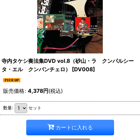
寺内タケシ奏法集DVD vol.8（砂山・ラ クンパルシー
タ・エル クンバンチェロ）
[
DV008
]
販売価格
:
4,378
円
(税込)
数量
:
セット
カートに入れる