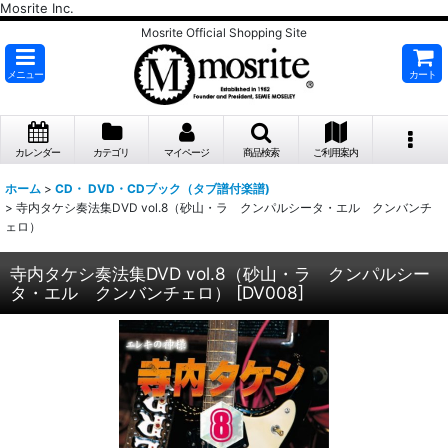
Mosrite Inc.
Mosrite Official Shopping Site
メニュー
カート
カレンダー
カテゴリ
マイページ
商品検索
ご利用案内
ホーム
>
CD・ DVD・CDブック（タブ譜付楽譜)
>
寺内タケシ奏法集DVD vol.8（砂山・ラ クンパルシータ・エル クンバンチ
ェロ）
寺内タケシ奏法集DVD vol.8（砂山・ラ クンパルシー
タ・エル クンバンチェロ）
[
DV008
]