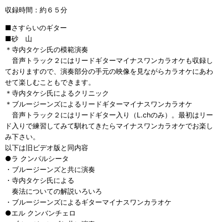
収録時間：約６５分
■さすらいのギター
■砂 山
＊寺内タケシ氏の模範演奏
音声トラック２にはリードギターマイナスワンカラオケも収録し
ておりますので、演奏部分の手元の映像を見ながらカラオケにあわ
せて楽しむこともできます。
＊寺内タケシ氏によるクリニック
＊ブルージーンズによるリードギターマイナスワンカラオケ
音声トラック２にはリードギター入り（L.chのみ）。最初はリー
ド入りで練習してみて馴れてきたらマイナスワンカラオケでお楽し
み下さい。
以下は旧ビデオ版と同内容
●ラ クンパルシータ
・ブルージーンズと共に演奏
・寺内タケシ氏による
奏法についての解説いろいろ
・ブルージーンズによるギターマイナスワンカラオケ
●エル クンバンチェロ