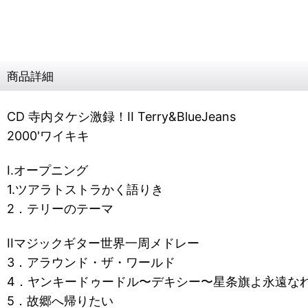
商品詳細
CD 寺内タケシ激録！II Terry&BlueJeans
2000'ワイキキ
I.オープニング
1.ツアラトストラかく語りき
2．テリーのテーマ
IIマジックギター世界一周メドレー
3．アラウンド・ザ・ワールド
4．ヤンキードゥードル〜デキシー〜星条旗よ永遠な
5．故郷へ帰りたい