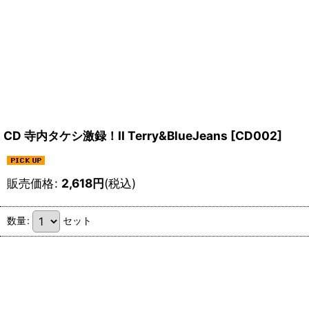
CD 寺内タケシ激録！II Terry&BlueJeans
[
CD002
]
販売価格
:
2,618
円
(税込)
数量
:
セット