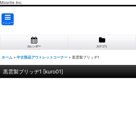
Mosrite Inc.
メニュー
カレンダー
カテゴリ
ホーム
>
中古部品アウトレットコーナー
>
黒雲製ブリッヂ1
黒雲製ブリッヂ1
[
kuro01
]