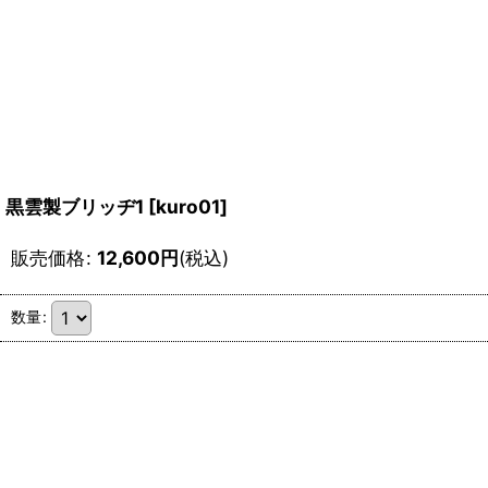
黒雲製ブリッヂ1
[
kuro01
]
販売価格
:
12,600
円
(税込)
数量
: