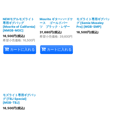
絞り込む
NEWモデルモズライト
Mosrite ギターハードケ
モズライト専用ギグバッ
専用ギグバッグ
ース ゴールドパー
グ [Semie Moseley
[Mosrite of California]
ツ ブラック・レザー
Pro]
[
MGB-SMP
]
[
NMGB-MOC
]
31,680
円
(税込)
16,500
円
(税込)
16,500
円
(税込)
希望小売価格
:
39,600
円
希望小売価格
:
16,500
円
カートに入れる
カートに入れる
モズライト専用ギグバッ
グ [TBJ Special]
[
MGB-TBJ
]
16,500
円
(税込)