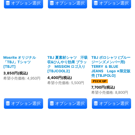
オプション選択
オプション選択
オプション選択
Mosrite オリジナル
TBJ 夏素材シャツ 汗吸
TBJ ポロシャツ (ブルー
「TBJ」Tシャツ
収&ひんやり効果 ブラッ
ジーンズメンバー用)
[
TBJT
]
ク MISSION ロゴ入り
TERRY ＆ BLUE
[
TBJCOOL2
]
JEANS Logo ※限定販
3,850
円
(税込)
売
[
TBJPOLO
]
4,400
円
(税込)
希望小売価格
:
4,950
円
希望小売価格
:
5,500
円
7,700
円
(税込)
希望小売価格
:
8,800
円
オプション選択
オプション選択
オプション選択