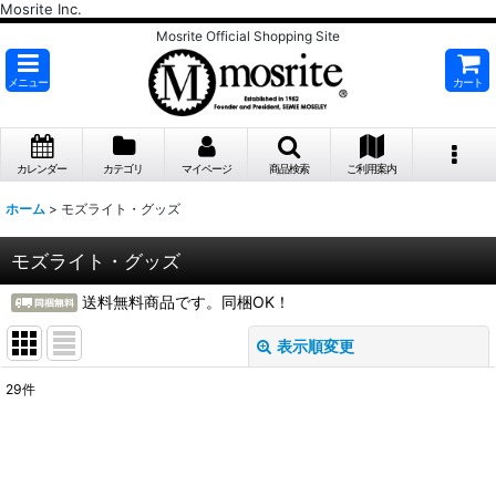
Mosrite Inc.
Mosrite Official Shopping Site
メニュー
カート
カレンダー
カテゴリ
マイページ
商品検索
ご利用案内
ホーム
>
モズライト・グッズ
モズライト・グッズ
送料無料商品です。同梱OK！
表示順変更
閉じる
29
件
サブカテゴリ
:
表示数
: