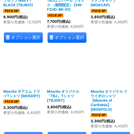
ブルゾン NAVY /
TBJロゴ パーカ ブラッ
ットンキャップ
BLACK
[
TBJB01
]
ク （期間限定）
[
SW-
[
MOSCAP
]
FZHD-BK-01
]
9,900
円
(税込)
3,850
円
(税込)
7,700
円
(税込)
希望小売価格
:
12,100
円
希望小売価格
:
4,950
円
希望小売価格
:
8,800
円
オプション選択
オプション選択
Mosrite ギアエム ドラ
Mosrite オリジナル
Mosrite オリジナル ド
イTシャツ
[
MOSDRY
]
「TBJ」Tシャツ
ライポロシャツ
[
TBJDRY
]
【Mosrite of
Carifolnia】
3,850
円
(税込)
3,300
円
(税込)
[
MOSPOLO
]
希望小売価格
:
4,950
円
希望小売価格
:
4,400
円
3,300
円
(税込)
希望小売価格
:
4,400
円