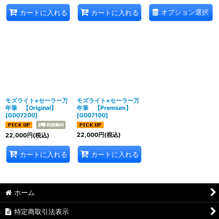
オプション選択
カートに入れる
カートに入れる
モズライト×セーラー万
モズライト×セーラー万
年筆 【Original】
年筆 【Premium】
[
G007200
]
[
G007100
]
22,000
円
(税込)
22,000
円
(税込)
カートに入れる
カートに入れる
ホーム
特定商取引法表示