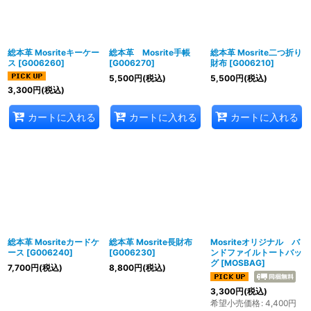
総本革 Mosriteキーケー
総本革 Mosrite手帳
総本革 Mosrite二つ折り
ス
[
G006260
]
[
G006270
]
財布
[
G006210
]
5,500
円
(税込)
5,500
円
(税込)
3,300
円
(税込)
カートに入れる
カートに入れる
カートに入れる
総本革 Mosriteカードケ
総本革 Mosrite長財布
Mosriteオリジナル バ
ース
[
G006240
]
[
G006230
]
ンドファイルトートバッ
グ
[
MOSBAG
]
7,700
円
(税込)
8,800
円
(税込)
3,300
円
(税込)
希望小売価格
:
4,400
円