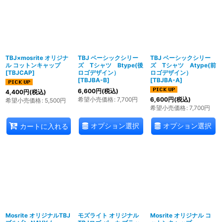
TBJ×mosrite オリジナ
TBJ ベーシックシリー
TBJ ベーシックシリー
ル コットンキャップ
ズ Tシャツ Btype(後
ズ Tシャツ Atype(前
[
TBJCAP
]
ロゴデザイン）
ロゴデザイン）
[
TBJBA-B
]
[
TBJBA-A
]
6,600
円
(税込)
4,400
円
(税込)
希望小売価格
:
7,700
円
6,600
円
(税込)
希望小売価格
:
5,500
円
希望小売価格
:
7,700
円
オプション選択
オプション選択
カートに入れる
Mosrite オリジナルTBJ
モズライト オリジナル
Mosrite オリジナル コ