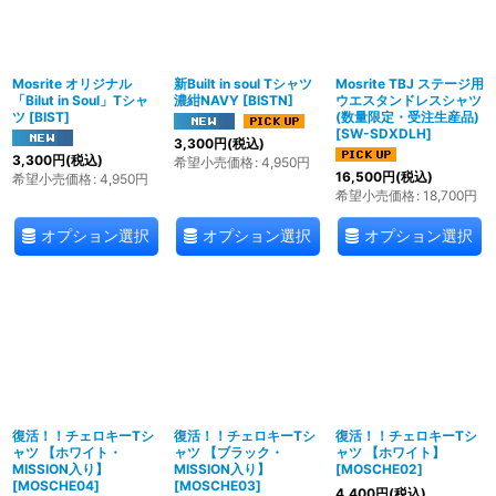
並び順
:
Mosrite オリジナル
新Built in soul Tシャツ
Mosrite TBJ ステージ用
絞り込む
「Bilut in Soul」Tシャ
濃紺NAVY
[
BISTN
]
ウエスタンドレスシャツ
ツ
[
BIST
]
(数量限定・受注生産品)
[
SW-SDXDLH
]
3,300
円
(税込)
3,300
円
(税込)
希望小売価格
:
4,950
円
16,500
円
(税込)
希望小売価格
:
4,950
円
希望小売価格
:
18,700
円
オプション選択
オプション選択
オプション選択
復活！！チェロキーTシ
復活！！チェロキーTシ
復活！！チェロキーTシ
ャツ 【ホワイト・
ャツ 【ブラック・
ャツ 【ホワイト】
MISSION入り】
MISSION入り】
[
MOSCHE02
]
[
MOSCHE04
]
[
MOSCHE03
]
4,400
円
(税込)