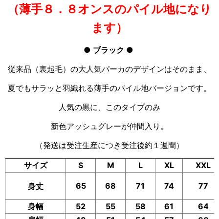
（薄手８．８オンスのパイル地になり
ます）
● ブラック
●
従来品（裏起毛）の大人気パーカのデザインはそのまま、
夏でもサラッと羽織れる薄手のパイル地バージョンです。
人気の黒に、このタイプのみ
新色アッシュグレーが仲間入り。
（発送は受注生産につき受注後約１週間）
サイズ
S
M
L
XL
XXL
65
68
71
74
77
身丈
身幅
52
55
58
61
64