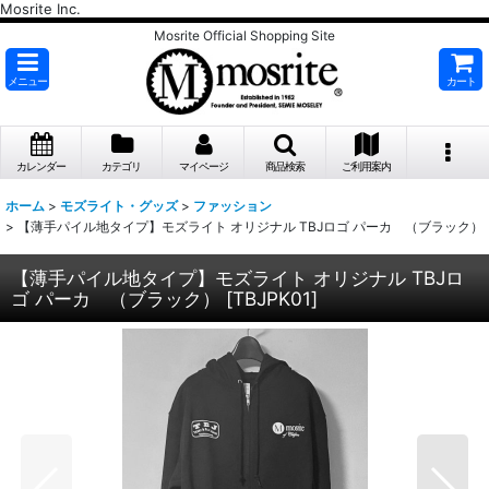
Mosrite Inc.
Mosrite Official Shopping Site
メニュー
カート
カレンダー
カテゴリ
マイページ
商品検索
ご利用案内
ホーム
>
モズライト・グッズ
>
ファッション
>
【薄手パイル地タイプ】モズライト オリジナル TBJロゴ パーカ （ブラック）
【薄手パイル地タイプ】モズライト オリジナル TBJロ
ゴ パーカ （ブラック）
[
TBJPK01
]