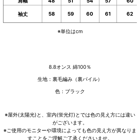
肩幅
48
51
54
57
60
58
59
60
61
62
袖丈
※単位はcm
8.8オンス 綿100％
生地：裏毛編み（裏パイル）
色：ブラック
※屋外(太陽光)と、室内(蛍光灯)とでは色の見え方には違い
がございます。
※ご使用のモニターや環境によっても色の見え方が異なりま
すことをご理解ご了承くださいませ。