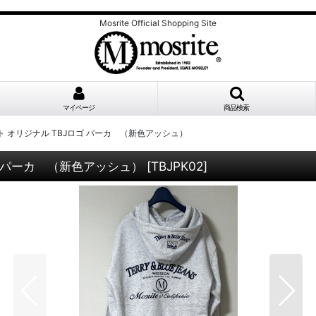
Mosrite Official Shopping Site
マイページ
商品検索
 オリジナル TBJロゴ パーカ （新色アッシュ）
 パーカ （新色アッシュ）
[
TBJPK02
]