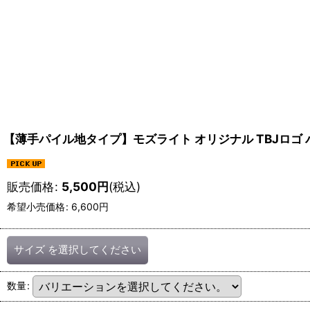
【薄手パイル地タイプ】モズライト オリジナル TBJロゴ
販売価格
:
5,500
円
(税込)
希望小売価格
:
6,600
円
サイズ
を選択してください
数量
: