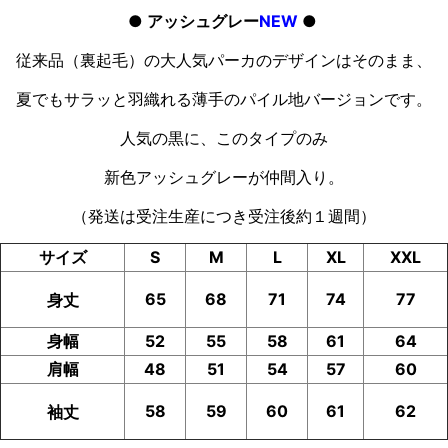
● アッシュグレー
NEW
●
従来品（裏起毛）の大人気パーカのデザインはそのまま、
夏でもサラッと羽織れる薄手のパイル地バージョンです。
人気の黒に、このタイプのみ
新色アッシュグレーが仲間入り。
（発送は受注生産につき受注後約１週間）
サイズ
S
M
L
XL
XXL
65
68
71
74
77
身丈
身幅
52
55
58
61
64
肩幅
48
51
54
57
60
58
59
60
61
62
袖丈