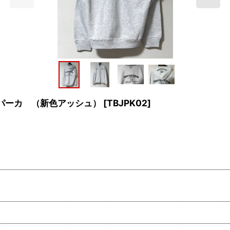
 パーカ （新色アッシュ）
[
TBJPK02
]