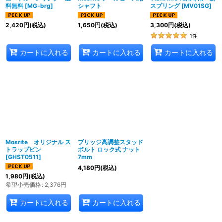
料無料
[
MG-brg
]
シャフト
スプリング
[
MV01SG
]
2,420
円
(税込)
1,650
円
(税込)
3,300
円
(税込)
1
件
カートに入れる
カートに入れる
カートに入れる
Mosrite オリジナル ス
ブリッジ高調整スタッド
トラップピン
ボルト ロック式 ナット
[
GHST0511
]
7mm
4,180
円
(税込)
1,980
円
(税込)
希望小売価格
:
2,376
円
カートに入れる
カートに入れる