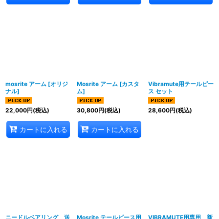
mosrite アーム
[
オリジ
Mosrite アーム
[
カスタ
Vibramute用テールピー
ナル
]
ム
]
ス セット
22,000
円
(税込)
30,800
円
(税込)
28,600
円
(税込)
カートに入れる
カートに入れる
ニードルベアリング 送
Mosrite テールピース用
VIBRAMUTE用専用 新