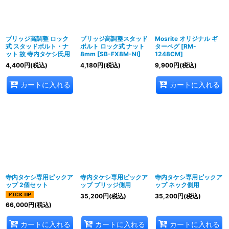
絞り込む
ブリッジ高調整 ロック
ブリッジ高調整スタッド
Mosrite オリジナル ギ
式 スタッドボルト・ナ
ボルト ロック式 ナット
ターペグ
[
RM-
ット 故 寺内タケシ氏用
8mm
[
SB-FX8M-NI
]
1248CM
]
4,400
円
(税込)
4,180
円
(税込)
9,900
円
(税込)
カートに入れる
カートに入れる
寺内タケシ専用ピックア
寺内タケシ専用ピックア
寺内タケシ専用ピックア
ップ 2個セット
ップ ブリッジ側用
ップ ネック側用
35,200
円
(税込)
35,200
円
(税込)
66,000
円
(税込)
カートに入れる
カートに入れる
カートに入れる