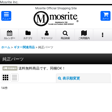
Mosrite Inc.
Mosrite Official Shopping Site
メニュー
カート
カレンダー
カテゴリ
マイページ
商品検索
ご利用案内
ホーム
>
ギター関連用品
>
純正パーツ
純正パーツ
送料無料商品です。同梱OK！
表示順変更
閉じる
14
件
表示数
:
並び順
: