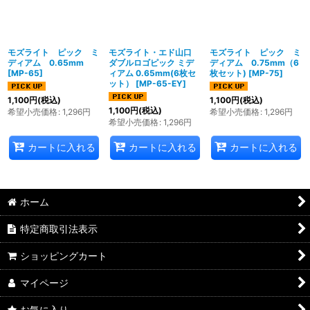
絞り込む
モズライト ピック ミ
モズライト・エド山口
モズライト ピック ミ
ディアム 0.65mm
ダブルロゴピック ミデ
ディアム 0.75mm（6
[
MP-65
]
ィアム 0.65mm(6枚セ
枚セット)
[
MP-75
]
ット）
[
MP-65-EY
]
1,100
円
(税込)
1,100
円
(税込)
1,100
円
(税込)
希望小売価格
:
1,296
円
希望小売価格
:
1,296
円
希望小売価格
:
1,296
円
カートに入れる
カートに入れる
カートに入れる
ホーム
特定商取引法表示
ショッピングカート
マイページ
お気に入り