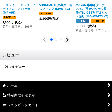
モズライト ピック ミ
VIBRAMUTE用専用 新
Mosrite専用ギター弦
ディアム 0.65mm
スプリング
[
MV01SG
]
0942 (故寺内タケシ監
[
MP-65
]
修)TBJ CST対応２セッ
ト売り
[
MG-0942Yx2
]
3,300
円
(税込)
1,100
円
(税込)
3,500
円
(税込)
希望小売価格
:
1,296
円
希望小売価格
:
3,740
円
レビュー
0
件のレビュー
ホーム
特定商取引法表示
ショッピングカート