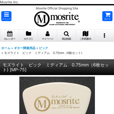
Mosrite Inc.
Mosrite Official Shopping Site
メニュー
カート
カレンダー
カテゴリ
マイページ
商品検索
ご利用案内
ホーム
>
ギター関連用品
>
ピック
>
モズライト ピック ミディアム 0.75mm（6枚セット)
モズライト ピック ミディアム 0.75mm（6枚セッ
ト)
[
MP-75
]