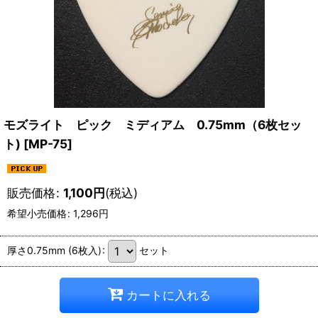
モズライト ピック ミディアム 0.75mm（6枚セッ
ト)
[
MP-75
]
販売価格
:
1,100
円
(税込)
希望小売価格
:
1,296
円
厚さ0.75mm (6枚入)
:
セット
カートに入れる