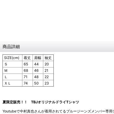
商品詳細
SIZE(cm)
着丈
肩幅
袖丈
Ｓ
65
44
20
Ｍ
68
46
21
Ｌ
71
48
22
ＸＬ
74
50
23
夏限定販売！！ TBJオリジナルドライTシャツ
Youtubeで中村真也さんが着用されてるブルージーンズメンバー専用