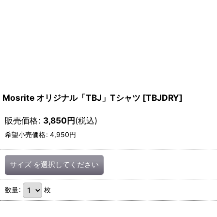
Mosrite オリジナル「TBJ」Tシャツ
[
TBJDRY
]
販売価格
:
3,850
円
(税込)
希望小売価格
:
4,950
円
サイズ
を選択してください
数量
:
枚