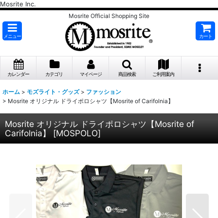
Mosrite Inc.
Mosrite Official Shopping Site
メニュー
カート
カレンダー
カテゴリ
マイページ
商品検索
ご利用案内
ホーム
>
モズライト・グッズ
>
ファッション
>
Mosrite オリジナル ドライポロシャツ【Mosrite of Carifolnia】
Mosrite オリジナル ドライポロシャツ【Mosrite of
Carifolnia】
[
MOSPOLO
]