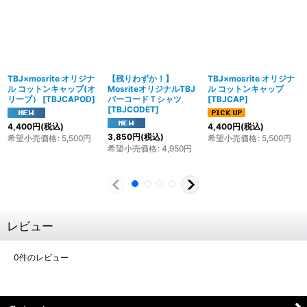
TBJ×mosrite オリジナ
【残りわずか！】
TBJ×mosrite オリジナ
ル コットンキャップ(オ
MosriteオリジナルTBJ
ル コットンキャップ
リーブ）
[
TBJCAPOD
]
バーコードＴシャツ
[
TBJCAP
]
[
TBJCODET
]
4,400
円
(税込)
4,400
円
(税込)
3,850
円
(税込)
希望小売価格
:
5,500
円
希望小売価格
:
5,500
円
希望小売価格
:
4,950
円
レビュー
0
件のレビュー