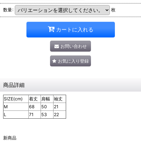
数量
:
枚
カートに入れる
お問い合わせ
お気に入り登録
商品詳細
SIZE(cm)
着丈
肩幅
袖丈
M
68
50
21
L
71
53
22
新商品