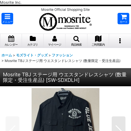
Mosrite Inc.
Mosrite Official Shopping Site
メニュー
カート
カレンダー
カテゴリ
マイページ
商品検索
ご利用案内
ホーム
>
モズライト・グッズ
>
ファッション
>
Mosrite TBJ ステージ用 ウエスタンドレスシャツ (数量限定・受注生産品)
Mosrite TBJ ステージ用 ウエスタンドレスシャツ (数量
限定・受注生産品)
[
SW-SDXDLH
]