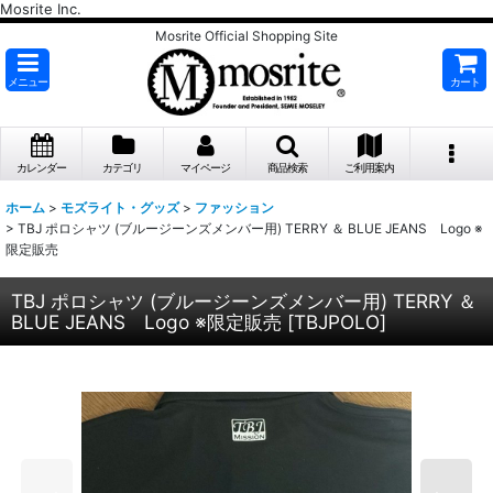
Mosrite Inc.
Mosrite Official Shopping Site
メニュー
カート
カレンダー
カテゴリ
マイページ
商品検索
ご利用案内
ホーム
>
モズライト・グッズ
>
ファッション
>
TBJ ポロシャツ (ブルージーンズメンバー用) TERRY ＆ BLUE JEANS Logo ※
限定販売
TBJ ポロシャツ (ブルージーンズメンバー用) TERRY ＆
BLUE JEANS Logo ※限定販売
[
TBJPOLO
]