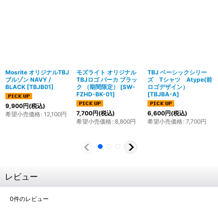
Mosrite オリジナルTBJ
モズライト オリジナル
TBJ ベーシックシリー
ブルゾン NAVY /
TBJロゴ パーカ ブラッ
ズ Tシャツ Atype(前
BLACK
[
TBJB01
]
ク （期間限定）
[
SW-
ロゴデザイン）
FZHD-BK-01
]
[
TBJBA-A
]
9,900
円
(税込)
7,700
円
(税込)
6,600
円
(税込)
希望小売価格
:
12,100
円
希望小売価格
:
8,800
円
希望小売価格
:
7,700
円
レビュー
0
件のレビュー