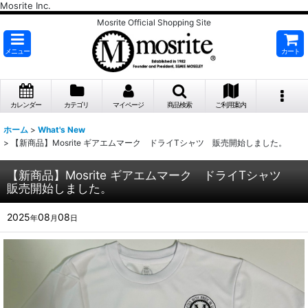
Mosrite Inc.
Mosrite Official Shopping Site
メニュー
カート
カレンダー
カテゴリ
マイページ
商品検索
ご利用案内
ホーム
>
What's New
>
【新商品】Mosrite ギアエムマーク ドライTシャツ 販売開始しました。
【新商品】Mosrite ギアエムマーク ドライTシャツ
販売開始しました。
2025
08
08
年
月
日