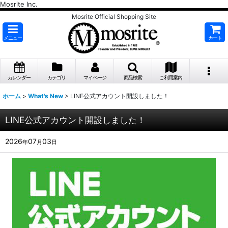
Mosrite Inc.
Mosrite Official Shopping Site
メニュー
カート
カレンダー
カテゴリ
マイページ
商品検索
ご利用案内
ホーム
>
What's New
>
LINE公式アカウント開設しました！
LINE公式アカウント開設しました！
2026
07
03
年
月
日