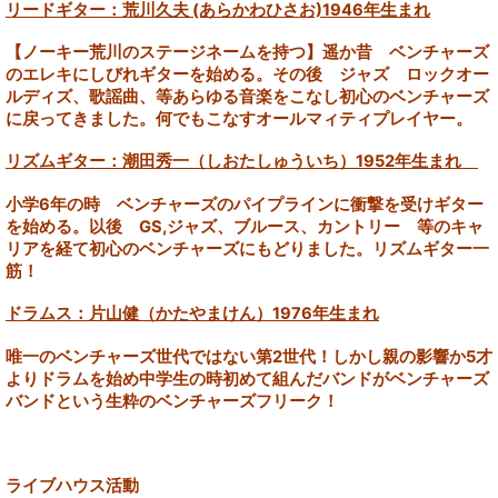
リードギター：荒川久夫 (あらかわひさお)1946年生まれ
【ノーキー荒川のステージネームを持つ】
遥か昔 ベンチャーズ
のエレキにしびれギターを始める。その後 ジャズ ロックオー
ルディ
ズ、歌謡曲、等あらゆる音楽をこなし初心のベンチャーズ
に戻ってきました。何でもこなすオ
ールマィティプレイヤー。
リズムギター：潮田秀一（しおたしゅういち）1952年生まれ
小学6年の時 ベンチャーズのパイプラインに衝撃を受けギター
を始める。
以後 GS,ジャズ、ブルース、カントリー 等のキャ
リアを経て初心のベンチャーズにもどりま
した。リズムギター一
筋！
ドラムス：片山健（かたやまけん）1976年生まれ
唯一のベンチャーズ世代ではない第2世代！しかし親の影響か5才
よりドラムを始め中学生の
時初めて組んだバンドがベンチャーズ
バンドという生粋のベンチャーズフリーク！
ライブハウス活動