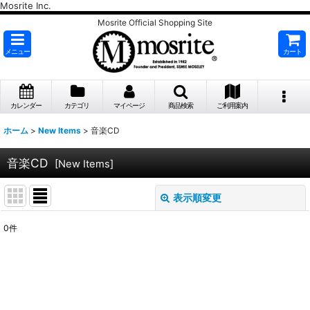
Mosrite Inc.
Mosrite Official Shopping Site
メニュー
カート
カレンダー
カテゴリ
マイページ
商品検索
ご利用案内
ホーム
>
New Items
>
音楽CD
音楽CD
[
New Items
]
表示順変更
閉じる
0
件
表示数
:
並び順
: