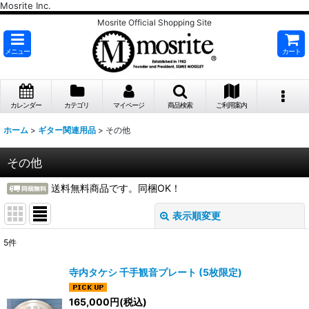
Mosrite Inc.
Mosrite Official Shopping Site
メニュー
カート
カレンダー
カテゴリ
マイページ
商品検索
ご利用案内
ホーム
>
ギター関連用品
>
その他
その他
送料無料商品です。同梱OK！
表示順変更
閉じる
5
件
表示数
:
寺内タケシ 千手観音プレート (5枚限定)
並び順
:
165,000
円
(税込)