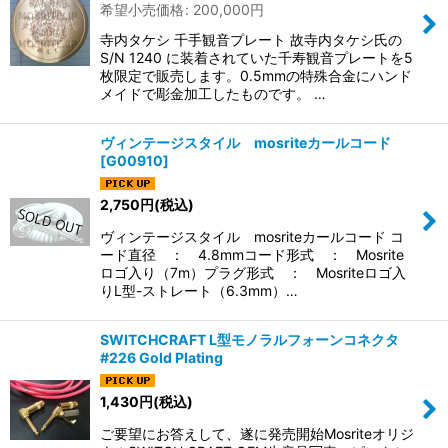
希望小売価格
:
200,000
円
絞り込む
寺内タケシ 千手観音プレート 故寺内タケシ氏の
S/N 1240 に装着されていた千寿観音プレートを5
枚限定で販売します。0.5mmの特殊合金にハンド
メイドで彫金加工したものです。 …
ヴィンテージスタイル mosriteカールコード
[
G00910
]
2,750
円
(税込)
ヴィンテージスタイル mosriteカールコード コ
ード直径 ： 4.8mmコード形式 ： Mosrite
ロゴ入り（7m）プラグ形式 ： Mosriteロゴ入
りL型-ストレート（6.3mm）…
SWITCHCRAFT L型モノラルフォーンコネクタ
#226 Gold Plating
1,430
円
(税込)
ご要望にお答えして、遂に発売開始Mosriteオリジ