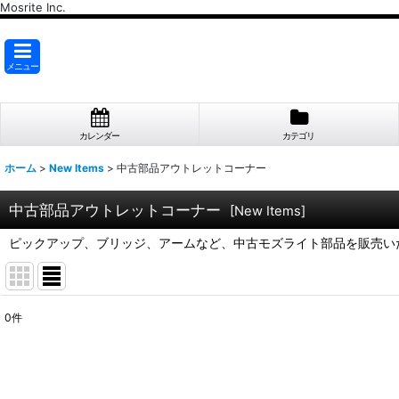
Mosrite Inc.
メニュー
カレンダー
カテゴリ
ホーム
>
New Items
>
中古部品アウトレットコーナー
中古部品アウトレットコーナー
[
New Items
]
ピックアップ、ブリッジ、アームなど、中古モズライト部品を販売い
0
件
表示数
:
並び順
: