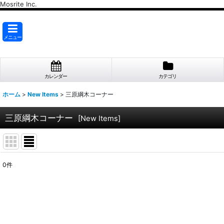
Mosrite Inc.
メニュー
カレンダー
カテゴリ
ホーム
>
New Items
>
三原綱木コーナー
三原綱木コーナー
[
New Items
]
0
件
表示数
:
並び順
: