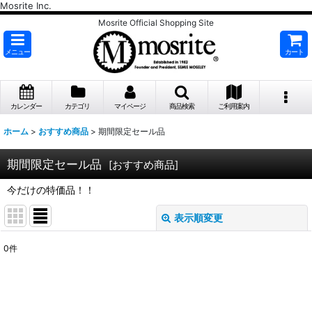
Mosrite Inc.
Mosrite Official Shopping Site
メニュー
カート
カレンダー
カテゴリ
マイページ
商品検索
ご利用案内
ホーム
>
おすすめ商品
>
期間限定セール品
期間限定セール品
[
おすすめ商品
]
今だけの特価品！！
表示順変更
閉じる
0
件
表示数
:
並び順
: