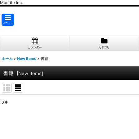
Mosrite Inc.
メニュー
カレンダー
カテゴリ
ホーム
>
New Items
>
書籍
書籍
[
New Items
]
0
件
表示数
:
並び順
: