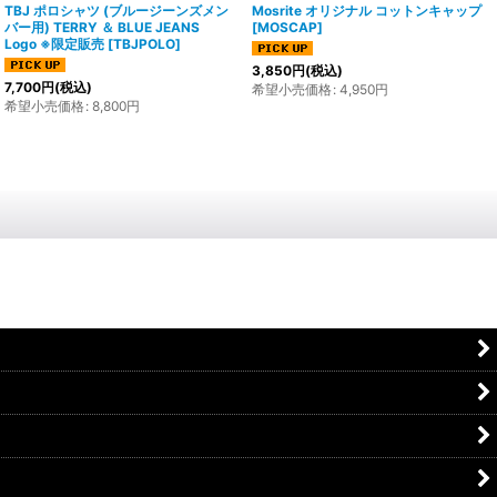
TBJ ポロシャツ (ブルージーンズメン
Mosrite オリジナル コットンキャップ
バー用) TERRY ＆ BLUE JEANS
[
MOSCAP
]
Logo ※限定販売
[
TBJPOLO
]
3,850
円
(税込)
7,700
円
(税込)
希望小売価格
:
4,950
円
希望小売価格
:
8,800
円