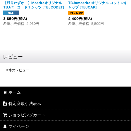
【残りわずか！】Mosriteオリジナル
TBJ×mosrite オリジナル コットンキ
TBJバーコードＴシャツ
[
TBJCODET
]
ャップ
[
TBJCAP
]
3,850
円
(税込)
4,400
円
(税込)
希望小売価格
:
4,950
円
希望小売価格
:
5,500
円
レビュー
0
件のレビュー
ホーム
特定商取引法表示
ショッピングカート
マイページ