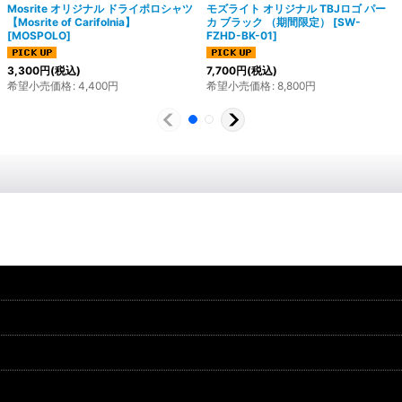
Mosrite オリジナル ドライポロシャツ
モズライト オリジナル TBJロゴ パー
【Mosrite of Carifolnia】
カ ブラック （期間限定）
[
SW-
[
MOSPOLO
]
FZHD-BK-01
]
3,300
円
(税込)
7,700
円
(税込)
希望小売価格
:
4,400
円
希望小売価格
:
8,800
円