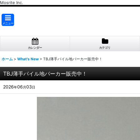
Mosrite Inc.
メニュー
カレンダー
カテゴリ
ホーム
>
What's New
>
TBJ薄手パイル地パーカー販売中！
TBJ薄手パイル地パーカー販売中！
2026
06
03
年
月
日