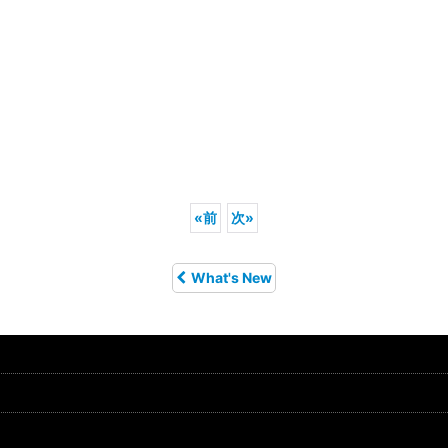
«
前
次
»
What's New