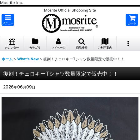
Mosrite Inc.
Mosrite Official Shopping Site
メニュー
カート
カレンダー
カテゴリ
マイページ
商品検索
ご利用案内
ホーム
>
What's New
>
復刻！チェロキーTシャツ数量限定で販売中！！
復刻！チェロキーTシャツ数量限定で販売中！！
2026
06
09
年
月
日