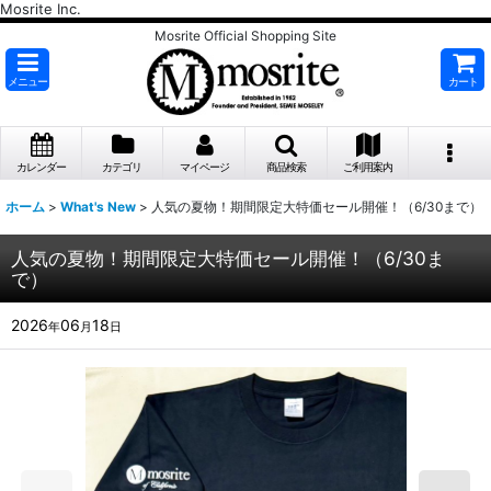
Mosrite Inc.
Mosrite Official Shopping Site
メニュー
カート
カレンダー
カテゴリ
マイページ
商品検索
ご利用案内
ホーム
>
What's New
>
人気の夏物！期間限定大特価セール開催！（6/30まで）
人気の夏物！期間限定大特価セール開催！（6/30ま
で）
2026
06
18
年
月
日