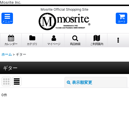
Mosrite Inc.
Mosrite Official Shopping Site
メニュー
カート
カレンダー
カテゴリ
マイページ
商品検索
ご利用案内
ホーム
>
ギター
ギター
表示順変更
閉じる
0
件
表示数
:
並び順
: