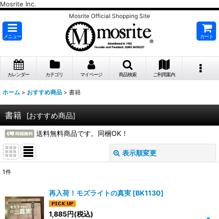
Mosrite Inc.
Mosrite Official Shopping Site
メニュー
カート
カレンダー
カテゴリ
マイページ
商品検索
ご利用案内
ホーム
>
おすすめ商品
>
書籍
書籍
[
おすすめ商品
]
送料無料商品です。同梱OK！
表示順変更
閉じる
1
件
表示数
:
再入荷！モズライトの真実
[
BK1130
]
並び順
:
1,885
円
(税込)