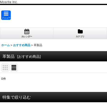
Mosrite Inc.
メニュー
カレンダー
カテゴリ
ホーム
>
おすすめ商品
>
革製品
革製品
[
おすすめ商品
]
0
件
表示数
:
並び順
:
特集で絞り込む