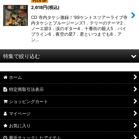
2,618
円
(税込)
CD 寺内タケシ激録！’99ケントスツアーライブ寺
内タケシとブルージーンズ1．テリーのテーマ2．
ノーエ節3．涙のギター4．十番街の殺人5．パイ
プライン6．夜空の星7．君といつまでも8．ア
ン…
特集で絞り込む
革製品
ホーム
ギター
特定商取引法表示
mosrie cafe
ショッピングカート
CD/DVD
マイページ
お気に入り
ライブチケット
最近チェックしたアイテム