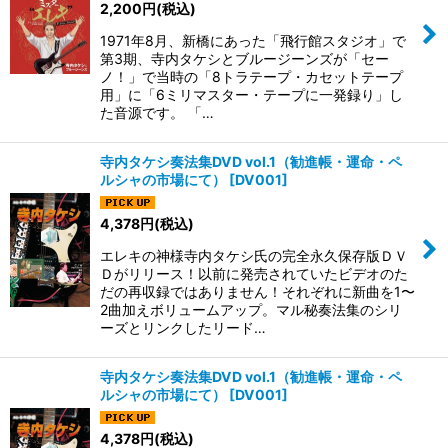
2,200
円
(税込)
絞り込む
1971年8月、新橋にあった「飛行館スタジオ」で
第3期、寺内タケシとブルージーンズが「セー
ノ！」で当時の「8トラテープ・カセットテープ
用」に「6ミリマスター・テープに一発録り」し
た音源です。 「…
寺内タケシ奏法集DVD vol.1（勧進帳・運命・ペ
ルシャの市場にて）
[
DV001
]
4,378
円
(税込)
エレキの神様寺内タケシ氏の完全永久保存版ＤＶ
Ｄがリリース！以前に発売されていたビデオのた
だの再収録ではありません！それぞれに新曲を1〜
2曲加えボリュームアップ。マル秘奏法集のシリ
ーズとリンクしたリード…
寺内タケシ奏法集DVD vol.1（勧進帳・運命・ペ
ルシャの市場にて）
[
DV001
]
4,378
円
(税込)