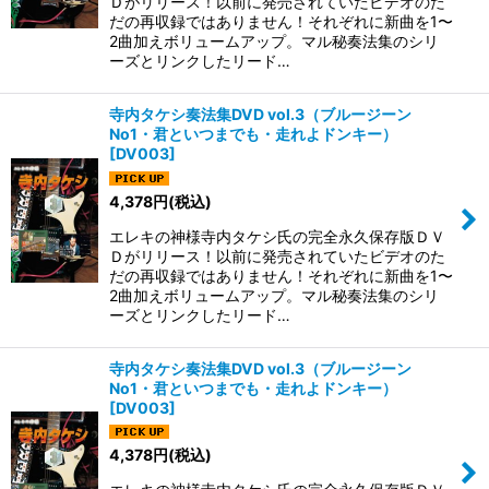
Ｄがリリース！以前に発売されていたビデオのた
だの再収録ではありません！それぞれに新曲を1〜
2曲加えボリュームアップ。マル秘奏法集のシリ
ーズとリンクしたリード…
寺内タケシ奏法集DVD vol.3（ブルージーン
No1・君といつまでも・走れよドンキー）
[
DV003
]
4,378
円
(税込)
エレキの神様寺内タケシ氏の完全永久保存版ＤＶ
Ｄがリリース！以前に発売されていたビデオのた
だの再収録ではありません！それぞれに新曲を1〜
2曲加えボリュームアップ。マル秘奏法集のシリ
ーズとリンクしたリード…
寺内タケシ奏法集DVD vol.3（ブルージーン
No1・君といつまでも・走れよドンキー）
[
DV003
]
4,378
円
(税込)