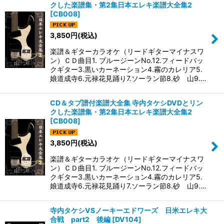
クした楽譜集・第2集日本エレキ楽譜大全集2
[
CB008
]
3,850
円
(税込)
楽譜＆ギターカラオケ（リードギターマイナスワ
ン）ＣＤ曲目1. ブルージーンNo.12.フィードバッ
クギター3.黒いカーネーション4.霧のカレリア5.
娘道成寺6.元禄花見踊り7.ソーラン節8.砂 山9.…
CD＆タブ譜付楽譜大全集 寺内タケシDVDとリン
クした楽譜集・第2集日本エレキ楽譜大全集2
[
CB008
]
3,850
円
(税込)
楽譜＆ギターカラオケ（リードギターマイナスワ
ン）ＣＤ曲目1. ブルージーンNo.12.フィードバッ
クギター3.黒いカーネーション4.霧のカレリア5.
娘道成寺6.元禄花見踊り7.ソーラン節8.砂 山9.…
寺内タケシVSノーキーエドワーズ 日米エレキ大
合戦 part2 後編
[
DV104
]