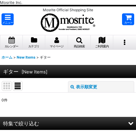
Mosrite Inc.
Mosrite Official Shopping Site
メニュー
カート
カレンダー
カテゴリ
マイページ
商品検索
ご利用案内
ホーム
>
New Items
>
ギター
ギター
[
New Items
]
表示順変更
閉じる
0
件
表示数
:
並び順
:
特集で絞り込む